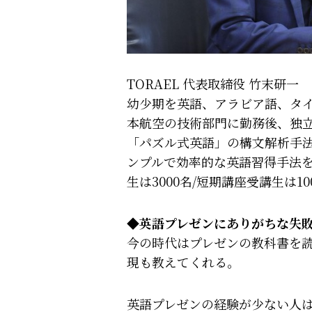
TORAEL 代表取締役 竹末研一
幼少期を英語、アラビア語、タ
本航空の技術部門に勤務後、独
「パズル式英語」の構文解析手
ンプルで効率的な英語習得手法を
生は3000名/短期講座受講生は100
◆英語プレゼンにありがちな失
今の時代はプレゼンの教科書を読ま
現も教えてくれる。
英語プレゼンの経験が少ない人は、