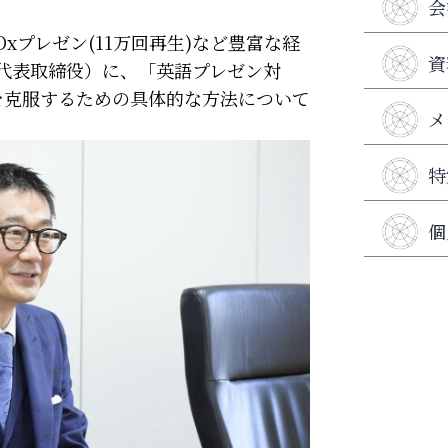
会
Dxプレゼン(11万回再生)など豊富な経
資
 代表取締役）に、「英語プレゼン対
を克服するための具体的な方法について
メ
特
個