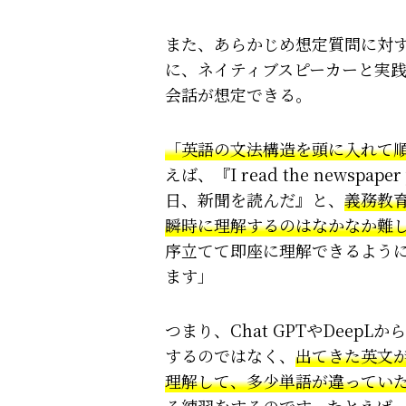
また、あらかじめ想定質問に対
に、ネイティブスピーカーと実
会話が想定できる。
「英語の文法構造を頭に入れて
えば、『I read the newspa
日、新聞を読んだ』と、
義務教
瞬時に理解するのはなかなか難
序立てて即座に理解できるよう
ます」
つまり、Chat GPTやDeep
するのではなく、
出てきた英文
理解して、多少単語が違ってい